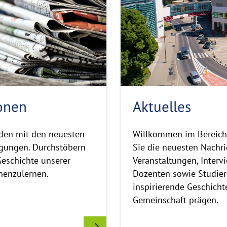
r
o
i
r
g
e
h
t
h
i
n
w
onen
Aktuelles
e
i
den mit den neuesten
Willkommen im Bereich „
s
gungen. Durchstöbern
Sie die neuesten Nachri
a
Geschichte unserer
Veranstaltungen, Inter
u
f
nenzulernen.
Dozenten sowie Studier
k
inspirierende Geschicht
l
Gemeinschaft prägen.
a
p