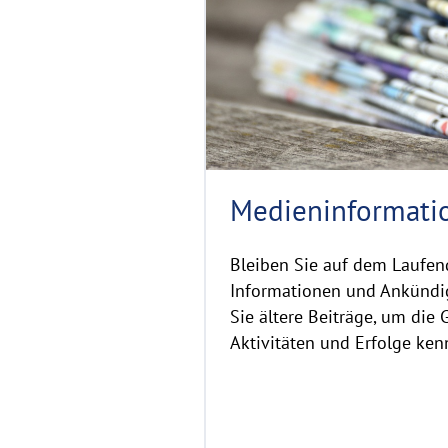
o
r
e
Medieninformati
Bleiben Sie auf dem Laufen
Informationen und Ankündi
Sie ältere Beiträge, um die 
Aktivitäten und Erfolge ken