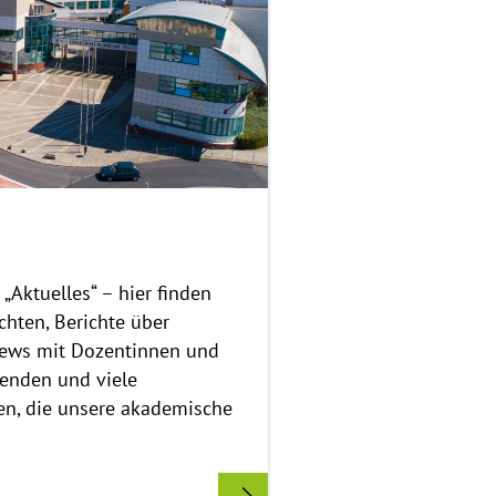
r
i
g
h
t
h
i
n
w
e
i
Aktuelles“ – hier finden
s
chten, Berichte über
a
views mit Dozentinnen und
u
f
enden und viele
k
en, die unsere akademische
l
a
p