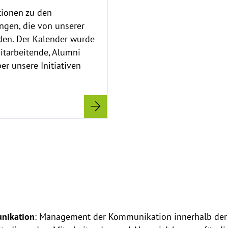
i
ationen zu den
s
ngen, die von unserer
a
den. Der Kalender wurde
u
f
Mitarbeitende, Alumni
k
ber unsere Initiativen
l
.
a
p
p
e
n
unikation
: Management der Kommunikation innerhalb der