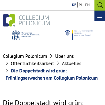
Go
Go
DE
PL
EN
to
to
O
the
the
se
Op
content
footer
me
section
section
Collegium Polonicum
Über uns
Öffentlichkeitsarbeit
Aktuelles
Die Doppelstadt wird grün:
Frühlingserwachen am Collegium Polonicum
Die Doppelstadt wird grün: