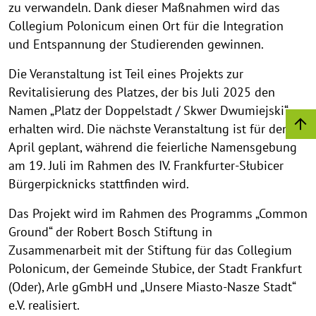
zu verwandeln. Dank dieser Maßnahmen wird das
u
u
u
u
u
u
u
u
u
Collegium Polonicum einen Ort für die Integration
f
f
f
f
f
f
f
f
f
und Entspannung der Studierenden gewinnen.
k
k
k
k
k
k
k
k
k
l
l
l
l
l
l
l
l
l
Die Veranstaltung ist Teil eines Projekts zur
a
a
a
a
a
a
a
a
a
Revitalisierung des Platzes, der bis Juli 2025 den
p
p
p
p
p
p
p
p
p
Namen „Platz der Doppelstadt / Skwer Dwumiejski“
p
p
p
p
p
p
p
p
p
erhalten wird. Die nächste Veranstaltung ist für den 5.
e
e
e
e
e
e
e
e
e
April geplant, während die feierliche Namensgebung
n
n
n
n
n
n
n
n
n
am 19. Juli im Rahmen des IV. Frankfurter-Słubicer
Bürgerpicknicks stattfinden wird.
Das Projekt wird im Rahmen des Programms „Common
Ground“ der Robert Bosch Stiftung in
Zusammenarbeit mit der Stiftung für das Collegium
Polonicum, der Gemeinde Słubice, der Stadt Frankfurt
(Oder), Arle gGmbH und „Unsere Miasto-Nasze Stadt“
e.V. realisiert.