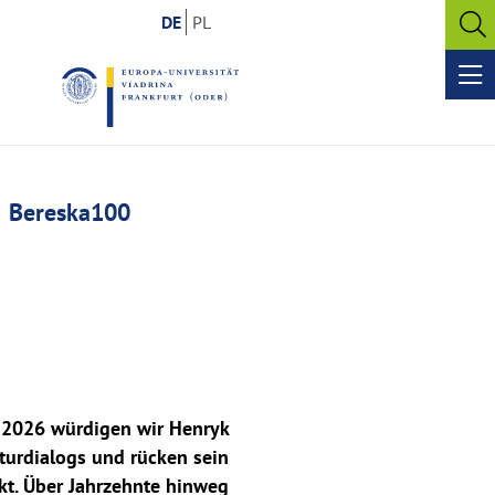
DE
PL
O
se
Op
me
Bereska100
r 2026 würdigen wir Henryk
aturdialogs und rücken sein
kt. Über Jahrzehnte hinweg