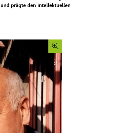
 und prägte den intellektuellen
©
C
o
p
y
r
i
g
h
t