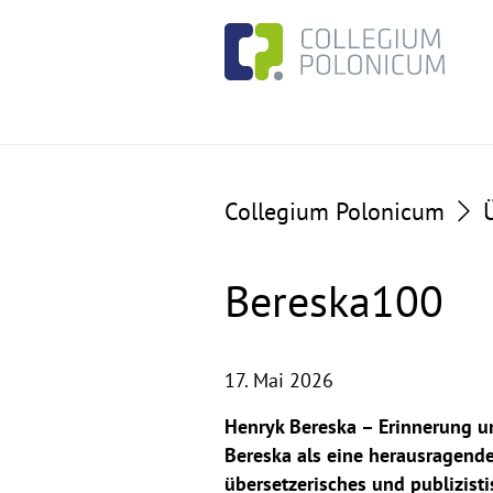
Go
Go
to
to
the
the
content
footer
section
section
Collegium Polonicum
Bereska100
17. Mai 2026
Henryk Bereska – Erinnerung u
Bereska als eine herausragende
übersetzerisches und publizist