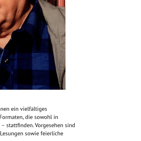
h
i
n
w
e
i
s
a
u
f
k
l
a
p
p
nen ein vielfältiges
e
Formaten, die sowohl in
n
 – stattfinden. Vorgesehen sind
e Lesungen sowie feierliche