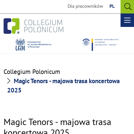
Go
Go
Dla pracowników
PL
to
to
O
the
the
se
Op
content
footer
me
section
section
Collegium Polonicum
Magic Tenors - majowa trasa koncertowa
2025
Magic Tenors - majowa trasa
koncertowa 2025