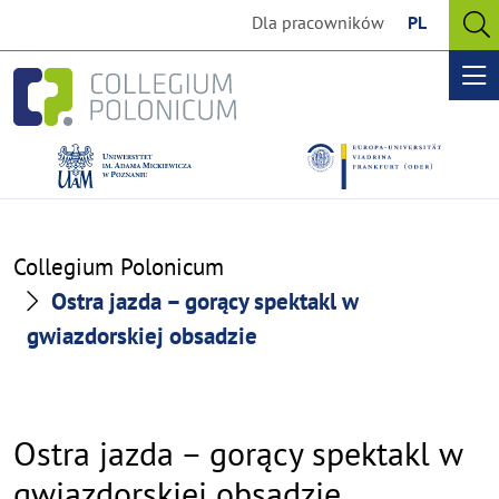
Go
Go
Dla pracowników
PL
to
to
O
the
the
se
Op
content
footer
me
section
section
Collegium Polonicum
Ostra jazda – gorący spektakl w
gwiazdorskiej obsadzie
Ostra jazda – gorący spektakl w
gwiazdorskiej obsadzie