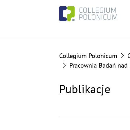
Go
Go
to
to
the
the
content
footer
section
section
Collegium Polonicum
Pracownia Badań nad P
Publikacje