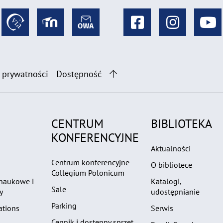
 prywatności
Dostępność
CENTRUM
BIBLIOTEKA
KONFERENCYJNE
Aktualności
Centrum konferencyjne
O bibliotece
Collegium Polonicum
 naukowe i
Katalogi,
Sale
y
udostępnianie
Parking
ations
Serwis
Cennik i dostępny sprzęt