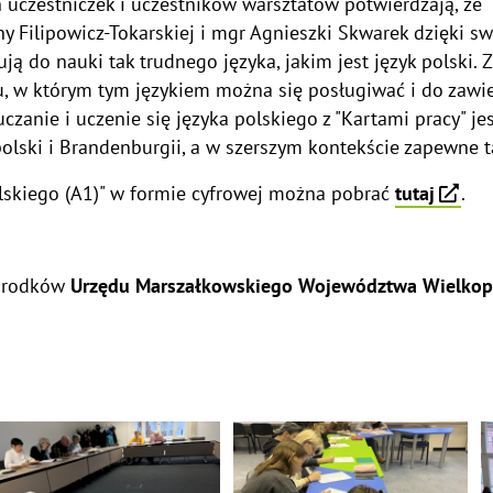
 uczestniczek i uczestników warsztatów potwierdzają, że "
y Filipowicz-Tokarskiej i mgr Agnieszki Skwarek dzięki s
 do nauki tak trudnego języka, jakim jest język polski. 
, w którym tym językiem można się posługiwać i do zawie
zanie i uczenie się języka polskiego z "Kartami pracy" je
olski i Brandenburgii, a w szerszym kontekście zapewne 
olskiego (A1)" w formie cyfrowej można pobrać
tutaj
.
 środków
Urzędu Marszałkowskiego Województwa Wielkop