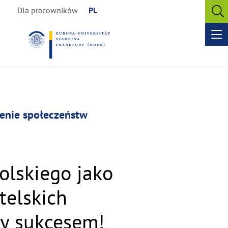
Dla pracowników
PL
O
se
Op
me
żenie społeczeństw
polskiego jako
telskich
ny sukcesem!