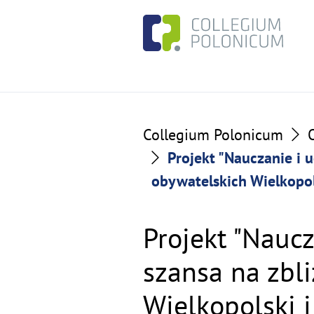
Go
Go
to
to
the
the
content
footer
section
section
Collegium Polonicum
Projekt "Nauczanie i 
obywatelskich Wielkopol
Projekt "Naucz
szansa na zbl
Wielkopolski 