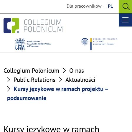
Go
Go
Dla pracowników
PL
to
to
O
the
the
se
Op
content
footer
me
section
section
Collegium Polonicum
O nas
Public Relations
Aktualności
Kursy językowe w ramach projektu –
podsumowanie
Kursy językowe w ramach