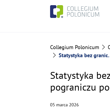
Go
Go
to
to
the
the
content
footer
section
section
Collegium Polonicum
Statystyka bez granic
Statystyka be
pograniczu po
05 marca 2026