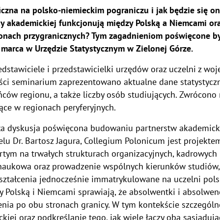
czna na polsko-niemieckim pograniczu i jak będzie się on
cy akademickiej funkcjonują między Polską a Niemcami or
ionach przygranicznych? Tym zagadnieniom poświęcone b
 marca w Urzędzie Statystycznym w Zielonej Górze.
edstawiciele i przedstawicielki urzędów oraz uczelni z wo
ęści seminarium zaprezentowano aktualne dane statystycz
ców regionu, a także liczby osób studiujących. Zwrócono 
ące w regionach peryferyjnych.
ła dyskusja poświęcona budowaniu partnerstw akademicki
nelu Dr. Bartosz Jagura, Collegium Polonicum jest projek
artym na trwałych strukturach organizacyjnych, kadrowych 
 naukowa oraz prowadzenie wspólnych kierunków studiów,
kształcenia jednocześnie immatrykulowane na uczelni polski
 Polską i Niemcami sprawiają, że absolwentki i absolwen
enia po obu stronach granicy. W tym kontekście szczegól
iej oraz podkreślanie tego, jak wiele łączy oba sąsiadując