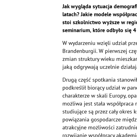
Jak wygląda sytuacja demografi
latach? Jakie modele współpra
stoi szkolnictwo wyższe w reg
seminarium, które odbyło się 4
W wydarzeniu wzięli udział prz
Brandenburgii. W pierwszej cz
zmian struktury wieku mieszkań
jaką odgrywają uczelnie działaj
Drugą część spotkania stanowi
podkreślił biorący udział w pa
charakterze w skali Europy, op
możliwa jest stała współpraca
studiujące są przez cały okres 
powiązania gospodarcze między
atrakcyjne możliwości zatrudni
rozwijanie współpracy akademick