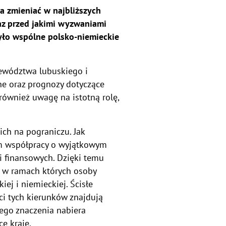
a zmieniać w najbliższych
az przed jakimi wyzwaniami
yło wspólne polsko-niemieckie
jewództwa lubuskiego i
ne oraz prognozy dotyczące
również uwagę na istotną rolę,
ch na pograniczu. Jak
tem współpracy o wyjątkowym
i finansowych. Dzięki temu
 w ramach których osoby
ej i niemieckiej. Ścisłe
ci tych kierunków znajdują
nego znaczenia nabiera
e kraje.