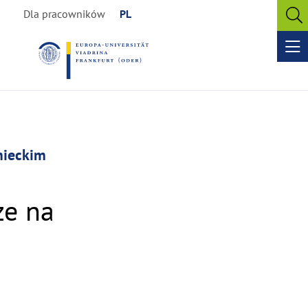
Dla pracowników
PL
O
se
Op
me
mieckim
ze na