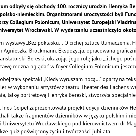
cum odbyły się obchody 100. rocznicy urodzin Henryka Be
 polsko-niemieckim. Organizatorami uroczystości byli Fund
rzy Collegium Polonicum, Uniwersytet Europejski Viadrin
iwersytet Wrocławski. W wydarzeniu uczestniczyło około 
em wystawy „Bez poklasku… O cichej sztuce tłumaczenia. 
 dr Agnieszka Brockmann. Ekspozycja, opracowana graficz
translatorski Bereski, ukazując jego rolę jako „cichego poś
tawę można oglądać w foyer Collegium Polonicum jeszcze
obejrzały spektakl „Kiedy wyruszam nocą…” oparty na teks
ler w wykonaniu artystów z teatru Theater des Lachens we
a, lalkę portretową Henryka Bereski, stworzyła specjalnie
 Ines Geipel zaprezentowała projekt edycji dzienników Hen
uchali także fragmentów dzienników w języku polskim i n
i Uniwersytetu Wrocławskiego pod kierownictwem dr Mag
kże quiz poświęcony życiu i twórczości jubilata.