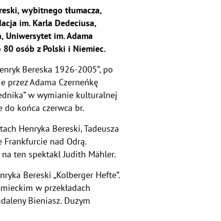
reski, wybitnego tłumacza,
acja im. Karla Dedeciusa,
a, Uniwersytet im. Adama
80 osób z Polski i Niemiec.
Henryk Bereska 1926-2005”, po
nie przez Adama Czerneńkę
rednika” w wymianie kulturalnej
 do końca czerwca br.
tach Henryka Bereski, Tadeusza
 Frankfurcie nad Odrą.
 na ten spektakl Judith Mähler.
ryka Bereski „Kolberger Hefte”.
iemieckim w przekładach
daleny Bieniasz. Dużym