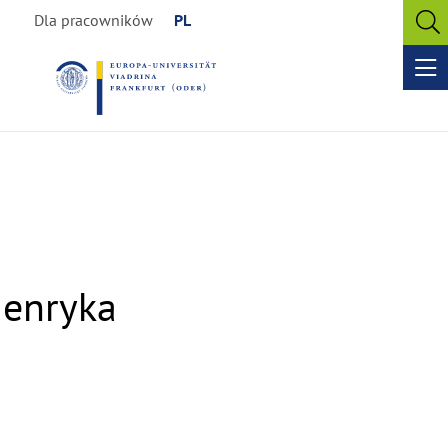
Dla pracowników
PL
O
se
Op
me
Henryka