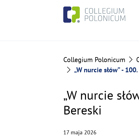
Go
Go
to
to
the
the
content
footer
section
section
Collegium Polonicum
„W nurcie słów” - 100
„W nurcie słów
Bereski
17 maja 2026