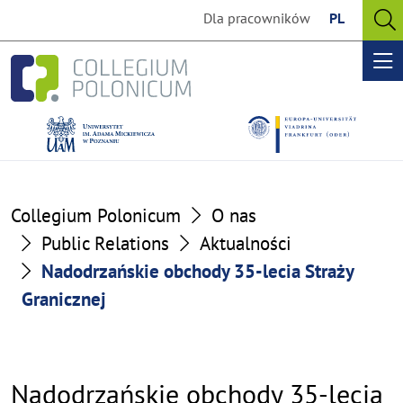
Go
Go
Dla pracowników
PL
to
to
O
the
the
se
Op
content
footer
me
section
section
Collegium Polonicum
O nas
Public Relations
Aktualności
Nadodrzańskie obchody 35-lecia Straży
Granicznej
Nadodrzańskie obchody 35-lecia