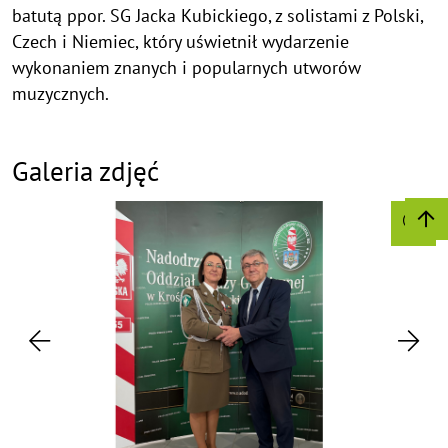
batutą ppor. SG Jacka Kubickiego, z solistami z Polski,
Czech i Niemiec, który uświetnił wydarzenie
wykonaniem znanych i popularnych utworów
muzycznych.
Galeria zdjęć
©
©
C
C
o
o
P
N
p
p
r
e
y
y
e
x
r
r
v
t
i
i
i